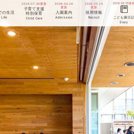
2026.08.05
更
2026.07.30
更新
2026.04.16
2026.05.15
更新
更新
子育て支援
での生活
入園案内
採用情報
特別保育
こども園日
Life
Admission
Recruit
Child Care
Diary