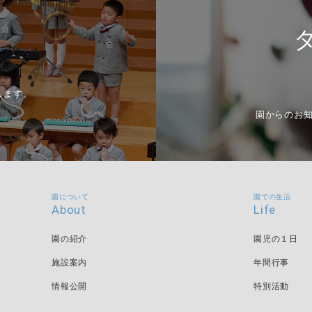
します。
園からのお
園について
園での生活
About
Life
園の紹介
園児の１日
施設案内
年間行事
情報公開
特別活動