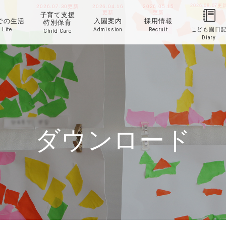
2026.08.07
更
2026.07.30
更新
2026.04.16
2026.05.15
更新
更新
子育て支援
での生活
入園案内
採用情報
特別保育
こども園日
Life
Admission
Recruit
Child Care
Diary
ダウンロード