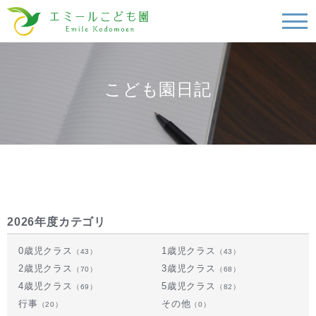
こども園日記
2026年度カテゴリ
0歳児クラス
1歳児クラス
（43）
（43）
2歳児クラス
3歳児クラス
（70）
（68）
4歳児クラス
5歳児クラス
（69）
（82）
行事
その他
（20）
（0）