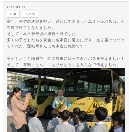
2025.03.22
行事
その他
長年、朝夕の送迎を担い、運行してきましたエミールバスは、今
年度で終了となりました。
そして、本日が最後の運行の日でした。
多くの子どもたちを安全に各家庭に迎えに行き、送り届けつづけ
てくれた、運転手さんにも本当に感謝です！
子どもたちと職員で、園に無事に帰ってきたバスを迎えました！
そして、運転手さんに「ありがとう」をみんなで伝えました。