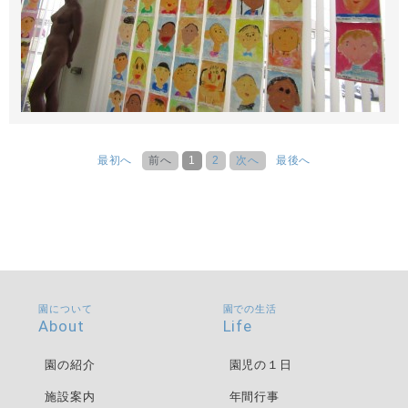
最初へ
前へ
1
2
次へ
最後へ
園について
園での生活
About
Life
園の紹介
園児の１日
施設案内
年間行事